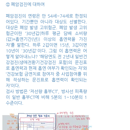
⑫ 폐암검진에 대하여
폐암검진의 연령은 만 54세~74세로 한정되
어있다. 기간뿐만 아니라 대상도 선별한다.
대상은 폐암 발생 고위험군. 폐암 발생 고위
험군이란 ‘30년갑(하루 평균 담배 소비량
(갑)×흡연기간(년)) 이상의 흡연력을 가진
자’를 말한다. 하루 2갑이면 15년, 3갑이면
10년이 '30년갑'이다. 그럼 이 흡연력은 어
떻게 알아내느냐? ‘해당연도 전 2년내 일반건
강검진(생애전환기건강검진 포함)의 문진표
로 흡연력과 현재 흡연 여부가 확인되는 자’와
‘건강보험 금연치료 참여자 중 사업참여를 위
해 작성하는 문진표로 흡연력이 확인되는
자’이다.
검사 방법은 ‘저선량 흉부CT’, 방사선 피폭량
이 일반 흉부CT에 비해 5분의 1~10분의 1
수준이다.