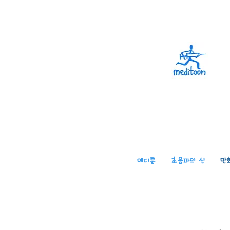
메디툰
초음파의 신
만