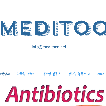
medito
info@meditoon.net
화항생제
진료실 엿보기
검진실 블루스
검진실 블루스 2
issue