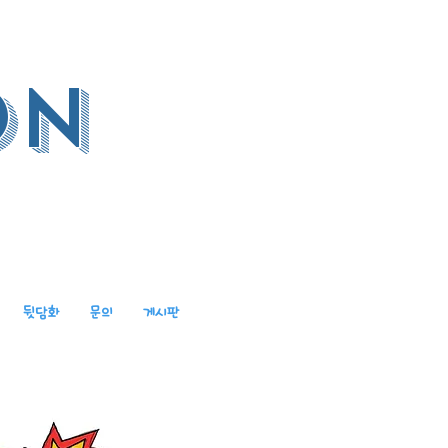
on
뒷담화
문의
게시판