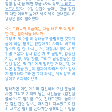
잠혈 검사)을 빼면 평균 45% 정도
(※참고←
누르시오)
다. 수검 인원이 늘어난 만큼 검진
에 대한 이해도 높아져서 이제 이 안내판의 효
용성은 많이 떨어졌다.
-아, 그러니까 요즘에는 다들 하고 또 더 필요
한 거는 알아서들 하니까…
그렇죠. 액수를 딱 정해놓고 불필요한 것까지
굳이 하실 필요는 없잖아요? 차라리 비교적
평소에 잘 안 하시는 거, 대장내시경이나 부
위별 초음파 검사 같은 거 또 골밀도, 갑상선
기능, A형, B형 간염, 그리고 남성분들은 전
립선 같은, 딱 자기에게 필요한 거라든지, 아
니면 검진을 했는데 결과에 따라서 추가 검사
가 필요하다 그러면 그때 하시는 게 비용도 비
용이고 효과적이겠죠.
말하자면 이런 얘기와 검진하러 오신 분들의
사연 그리고 기억에 남는 사건들을 <검진실
블루스>로 일기를 쓰듯 전해드렸다. 돌아보
면 검진 관련 정보는 어지간히 다루었고 여전
히 새로운 일화를 쓴다지만 중복되는 느낌을