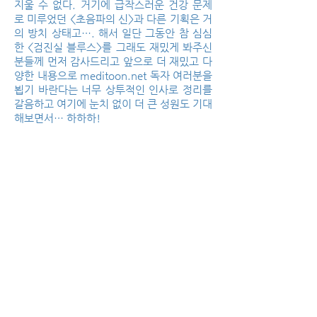
지울 수 없다. 거기에 급작스러운 건강 문제
로 미루었던 <초음파의 신>과 다른 기획은 거
의 방치 상태고…. 해서 일단 그동안 참 심심
한 <검진실 블루스>를 그래도 재밌게 봐주신
분들께 먼저 감사드리고 앞으로 더 재밌고 다
양한 내용으로 meditoon.net 독자 여러분을
뵙기 바란다는 너무 상투적인 인사로 정리를
갈음하고 여기에 눈치 없이 더 큰 성원도 기대
해보면서… 하하하!
※<검진실 블루스>는 월 1회, <초음파의 신>
은 월 3회 연재합니다. 매월 첫째, 둘째, 셋째
목요일에는 <초음파의 신>을, 넷째 목요일에
는 <검진실 블루스>를 연재합니다. 다음 주
목요일에는 <초음파의 신> 10화를 올립니다.
편의상 5번째 목요일은… 새로운 기획 등을
고민하는 데 쓰도록… 즉, 좀 쉬겠습니다.
여기까지, 재밌었거나 도움이 되셨다면 구독
과 좋아요, 알림 설정 부탁… 아 참, 이건 0튜