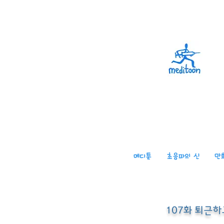
메디툰
초음파의 신
만
107화 퇴근