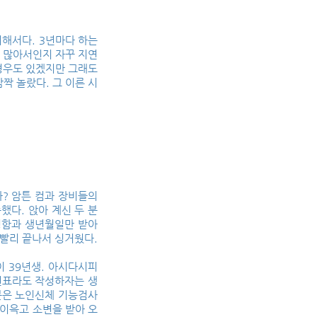
위해서다. 3년마다 하는
 많아서인지 자꾸 지연
 경우도 있겠지만 그래도
짝 놀랐다. 그 이른 시
가? 암튼 컴과 장비들의
했다. 앉아 계신 두 분
 성함과 생년월일만 받아
 빨리 끝나서 싱거웠다.
이 39년생. 아시다시피
 문진표라도 작성하자는 생
분은 노인신체 기능검사
. 이윽고 소변을 받아 오