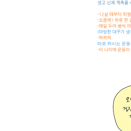
셨고 신체 계측을 
-12살 때부터 피
-요즘에? 하루 한 
-매일 두어 병씩 마
(마땅한 대꾸가 생
-허허허.
따로 하시는 운동
-이 나이에 운동이