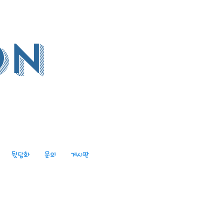
on
뒷담화
문의
게시판