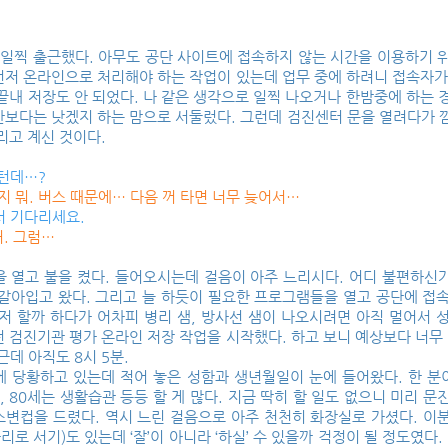
 일찍 출근했다. 아무도 공단 사이트에 접속하지 않는 시간을 이용하기 
먼저 온라인으로 처리해야 하는 작업이 있는데 업무 중에 하려니 접속자가
끝내 저장도 안 되었다. 나 같은 생각으로 일찍 나오거나 한밤중에 하는
보다는 낫겠지 하는 맘으로 서둘렀다. 그런데 검진센터 문을 열려다가 깜
리고 계신 것이다.
부턴데…?
지 뭐. 버스 때문에… 다음 꺼 타면 너무 늦어서…
서 기다리세요.
허. 그럼…
 열고 불을 켰다. 들어오시는데 걸음이 아주 느리시다. 어디 불편하신
갈아입고 왔다. 그리고 늘 하듯이 필요한 프로그램들을 열고 공단에 접속
저 할까 하다가 어차피 병리 샘, 방사선 샘이 나오시려면 아직 멀어서
 검진기관 평가 온라인 저장 작업을 시작했다. 하고 보니 예상보다 너무
근데 아직도 8시 5분.
 당황하고 있는데 적어 놓은 성함과 생년월일이 눈에 들어왔다. 한 분
, 70, 80세는 생활습관 등등 할 게 많다. 지금 딱히 할 일도 없으니 미리
소변컵을 드렸다. 역시 느린 걸음으로 아주 천천히 화장실로 가셨다. 이
다리로 서기)도 있는데 ‘잘’이 아니라 ‘하실’ 수 있을까 걱정이 될 정도였다