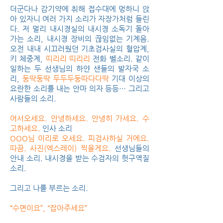
더군다나 감기약에 취해 접수대에 멍하니 앉
아 있자니 여러 가지 소리가 자장가처럼 들린
다. 저 멀리 내시경실의 내시경 소독기 돌아
가는 소리, 내시경 장비의 끊임없는 기계음.
오전 내내 시끄러웠던 기초검사실의 혈압계,
키 체중계,
띠리리 띠리리
전화 벨소리. 같이
일하는 두 선생님의 하얀 샌들의 발자국 소
리,
둥딱둥딱 두두두둥따다다딱
기대 이상의
요란한 소리를 내는 안마 의자 등등… 그리고
사람들의 소리.
어서오세요. 안녕하세요. 안녕히 가세요. 수
고하세요.
인사 소리
OOO님 이리로 오세요. 피검사하실 거에요.
따끔. 사진(엑스레이) 찍을게요.
선생님들의
안내 소리. 내시경을 받는 수검자의 헛구역질
소리.
그리고 나를 부르는 소리.
“수면이요”, “잡아주세요”