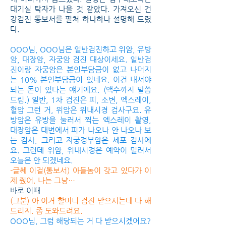
대기실 탁자가 나을 것 같았다. 가져오신 건
강검진 통보서를 펼쳐 하나하나 설명해 드렸
다.
OOO님, OOO님은 일반검진하고 위암, 유방
암, 대장암, 자궁암 검진 대상이세요. 일반검
진이랑 자궁암은 본인부담금이 없고 나머지
는 10% 본인부담금이 있네요. 이건 내셔야
되는 돈이 있다는 얘기에요. (액수까지 말씀
드림.) 일반, 1차 검진은 피, 소변, 엑스레이,
혈압 그런 거, 위암은 위내시경 검사구요. 유
방암은 유방을 눌러서 찍는 엑스레이 촬영,
대장암은 대변에서 피가 나오나 안 나오나 보
는 검사, 그리고 자궁경부암은 세포 검사에
요. 그런데 위암, 위내시경은 예약이 밀려서
오늘은 안 되겠네요.
-글쎄 이걸(통보서) 아들놈이 갖고 있다가 이
제 줬어. 나는 그냥…
바로 이때
(그분) 아 이거 할머니 검진 받으시는데 다 해
드리지. 좀 도와드려요.
OOO님, 그럼 해당되는 거 다 받으시겠어요?