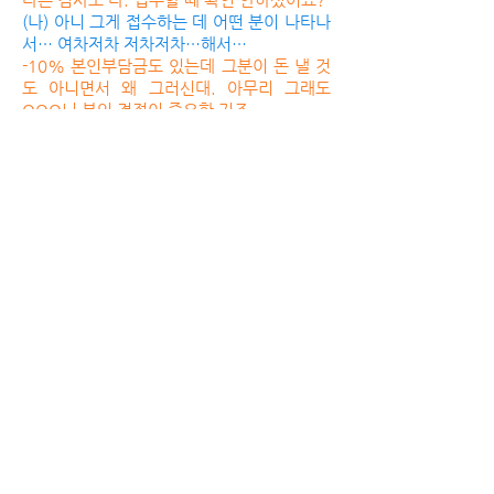
(나) 아니 그게 접수하는 데 어떤 분이 나타나
서… 여차저차 저차저차…해서…
-10% 본인부담금도 있는데 그분이 돈 낼 것
도 아니면서 왜 그러신대. 아무리 그래도
OOO님 본인 결정이 중요한 거죠.
돌이켜보면 할머니는 처음부터 일반검진만
원하셨던 것이다. 휘둘린 내 자신에게 갑자기
짜증이 났고 혹시나 하는 심정으로 ‘그분’을
찾아 눈을 굴렸다.
역시나 오지랖이 넓은, 야속한 그분은 이미
가고 없었다.
예약잡은 위내시경은? 취소했다.
※암검진 10%본인부담금: 2017년 현재 위
암 6,650원. 대장암 1,150원. 유방암 3,810
원, 간암 8,370원 정도. 1원 단위는 절삭, 촬
영방법(필름,CR,DR 등), 검사방법(정성,정
량,정밀 등)에 따라 ±몇 십 원 정도 차이가 있
음.