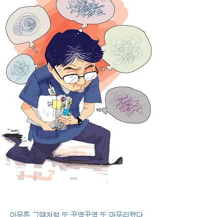
아무튼 그때처럼 또 꾸역꾸역 또 마무리했다.