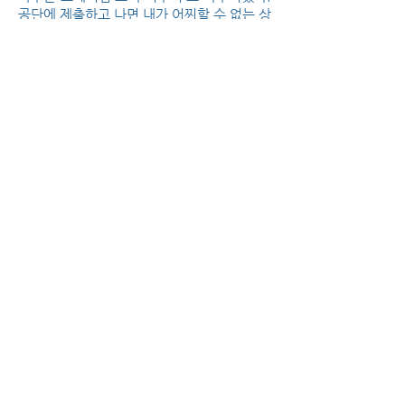
공단에 제출하고 나면 내가 어찌할 수 없는 상
태가 된다. 평가가 올 때처럼 말이다. 그리고
일단 내 손을 떠났다는 후련함과 동시에 2주
기 때와 똑같은 생각이 들어서 또 짜증이 난
다.
미리미리 좀 할걸!
다음화 보기
meditoon.net
meditoon.net
ⓒ 2026
Share