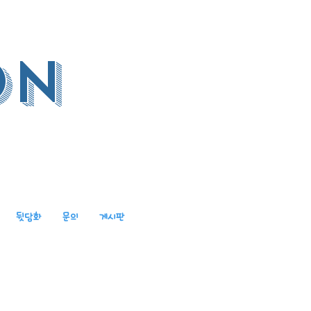
on
뒷담화
문의
게시판