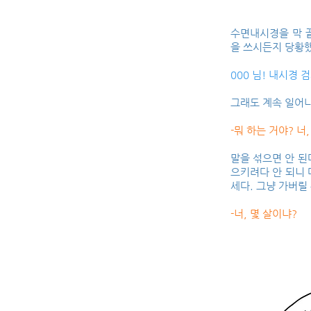
수면내시경을 막 끝
을 쓰시든지 당황
000 님! 내시경 
그래도 계속 일어
-뭐 하는 거야? 너
말을 섞으면 안 된
으키려다 안 되니 
세다. 그냥 가버릴
-너, 몇 살이냐?