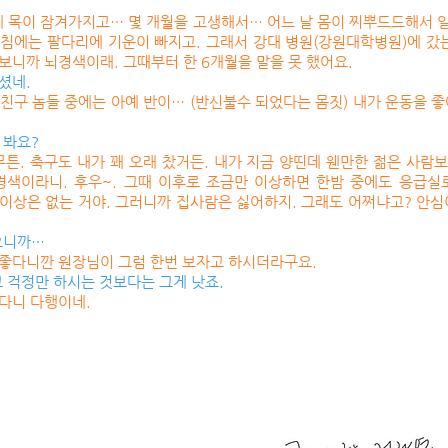
 목이 잠겨가지고… 몇 개월을 고생해서… 어느 날 몸이 찌뿌드드해서 
아침에는 팔다리에 기운이 빠지고. 그래서 강대 병원(강원대학병원)에 갔
 보니까 뇌경색이래. 그때부터 한 6개월을 말을 못 했어요.
셨네.
 친구 놈들 중에는 아예 반이… (반신불수 되었다는 몸짓) 내가 운동을 
 봐요?
아무튼. 축구도 내가 꽤 오래 찼거든. 내가 지금 양띤데 웬만한 젊은 사람보
색이라니. 후우~. 그때 이후로 조금만 이상하면 한밤 중에도 응급실로 
별 이상은 없는 거야. 그러니까 집사람은 싫어하지. 그래도 어쩌냐고? 안심이
으니까…
 좋다니깐 원장님이 그럼 한번 보자고 하시더라구요.
 걱정만 하시는 것보다는 그게 낫죠.
없다니 다행이네.