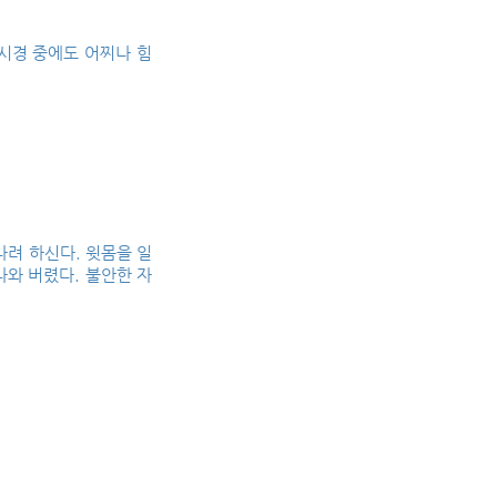
시경 중에도 어찌나 힘
나려 하신다. 윗몸을 일
나와 버렸다. 불안한 자