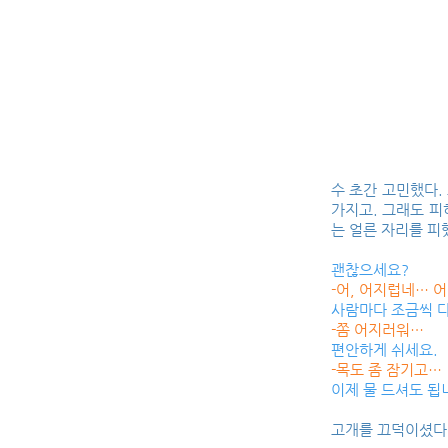
수 초간 고민했다.
가지고. 그래도 피
는 얼른 자리를 피
괜찮으세요?
-어, 어지럽네… 
사람마다 조금씩 다
-쫌 어지러워…
편안하게 쉬세요.
-목도 좀 잠기고…
이제 물 드셔도 됩
고개를 끄덕이셨다.