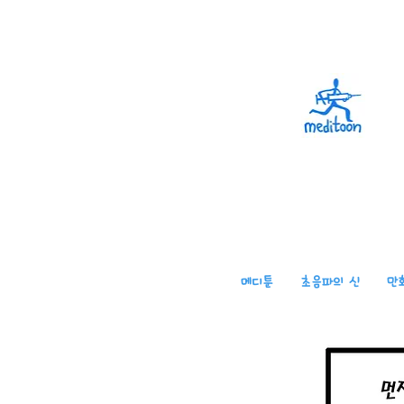
메디툰
초음파의 신
만