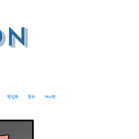
on
뒷담화
문의
게시판