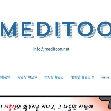
medito
info@meditoon.net
화항생제
진료실 엿보기
검진실 블루스
검진실 블루스 2
issue